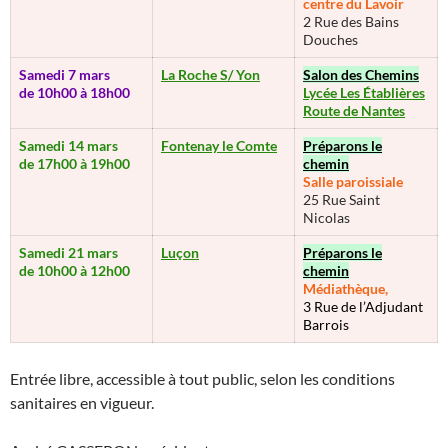
centre
du Lavoir
2 Rue des Bains
Douches
Samedi 7 mars
La Roche S/ Yon
Salon des Chemins
de 10h00 à 18h00
Lycée Les Établières
Route de Nantes
Samedi 14 mars
Fontenay le Comte
Préparons le
de 17h00 à 19h00
chemin
Salle paroissiale
25 Rue Saint
Nicolas
Samedi 21 mars
Luçon
Préparons le
de 10h00 à 12h00
chemin
Médiathèque,
3 Rue de l’Adjudant
Barrois
Entrée libre, accessible à tout public, selon les conditions
sanitaires en vigueur.