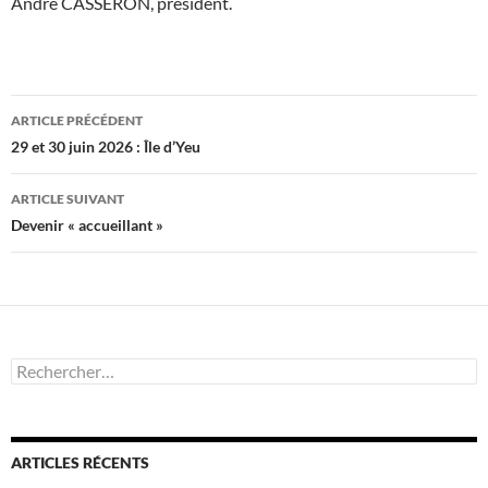
André CASSERON, président.
Navigation
ARTICLE PRÉCÉDENT
des
29 et 30 juin 2026 : Île d’Yeu
articles
ARTICLE SUIVANT
Devenir « accueillant »
Rechercher :
ARTICLES RÉCENTS