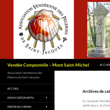
ALLER 
Recherche
Vendée Compostelle – Mont Saint-Michel
ACCUEI
Association Vendéenne des
Pèlerins de Saint-Jacques
ACCUEIL
Archives de cat
L’ASSOCIATION AVPSJ
Le Jacquet Vendéen
antérieurs, archiv
PARTIR EN CHEMIN