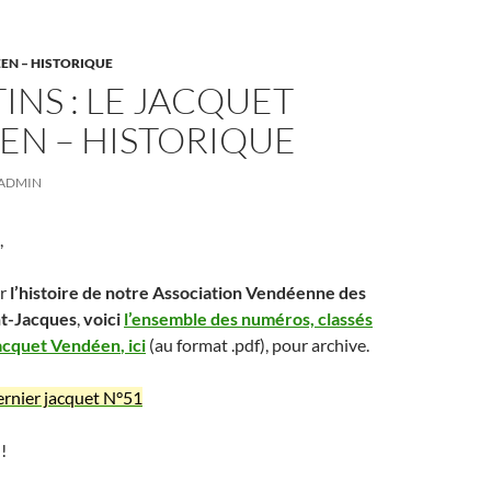
EN – HISTORIQUE
INS : LE JACQUET
EN – HISTORIQUE
ADMIN
,
er
l’histoire de notre Association Vendéenne des
nt-Jacques
,
voici
l’ensemble des numéros, classés
Jacquet Vendéen
,
ici
(au format .pdf), pour archive.
ernier jacquet N°51
!