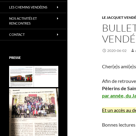
LES CHEMINS VENDÉENS
LE JACQUET VENDÉ
NOS ACTIVITÉS ET
RENCONTRES
BULLET
CONTACT
VENDÉ
2020-06-02
PRESSE
Cher(e)s ami(e)s
Afin de retrouv
Pèlerins de Sai
par année, du 
Et un accès au d
Bonnes lectures 