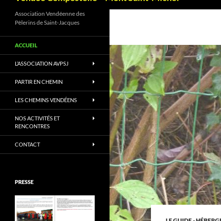
Association Vendéenne des
Pèlerins de Saint-Jacques
ACCUEIL
L’ASSOCIATION AVPSJ
PARTIR EN CHEMIN
LES CHEMINS VENDÉENS
NOS ACTIVITÉS ET
RENCONTRES
CONTACT
PRESSE
LE GUIDE - HÉBER